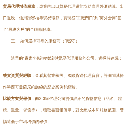
貿易代理增值服務
：專業的出口貿易代理還能協助處理外匯結算、出
口退稅、信用證審核等貿易環節，實現從“工廠門口”到“海外倉庫”甚
至“最終客戶”的全鏈條服務。
三、 如何選擇可靠的服務商（“廠家”）
這里的“廠家”指提供物流與貿易代理服務的公司。選擇時建議：
核實資質與經驗
：查看其營業執照、國際貨運代理資質，并詢問其操
作墨西哥曼薩尼約航線的歷史案例和經驗。
比較方案與報價
：向2-3家代理公司提供詳細的貨物信息（品名、體
積、重量、貨值等），獲取書面報價單，對比總成本和服務范圍。警
惕遠低于市場均價的報價。