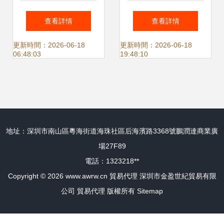
在嗎？品牌鞋代工
進口代理、EMS物
查看詳情
查看詳情
廠流出渠道大解析
品通關與國內貿易
更新時間：2026-06-18
更新時間：2026-06-18
06:48:03
19:48:10
協同發展
地址：深圳市南山區粵海街道海珠社區后海濱路3368號鵬潤達商業廣
場27F89
電話：1323218**
Copyright © 2026
www.awrw.cn
貿易代理
深圳市金盈世紀貿易有限
公司
貿易代理
版權所有
Sitemap