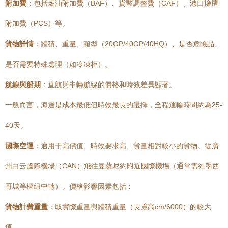
附加費
：包括燃油附加費（BAF）、貨幣調整費（CAF）、港口擁擠
附加費（PCS）等。
貨物詳情
：體積、重量、箱型（20GP/40GP/40HQ）、是否危險品、
是否需要特殊處理（如冷凍柜）。
航線與船期
：直航與中轉航線的價格和時效差異顯著。
一般而言，海運是成本最低但時效最長的選擇，全程運輸時間約為25-
40天。
國際空運
：適用于高價值、時效要求高、貨量相對較小的貨物。從廣
州白云國際機場（CAN）飛往曼薩尼約附近國際機場（通常需經墨西
哥城等樞紐中轉）。價格影響因素包括：
貨物計費重量
：取實際重量與體積重量（長
寬
高cm/6000）的較大
值。