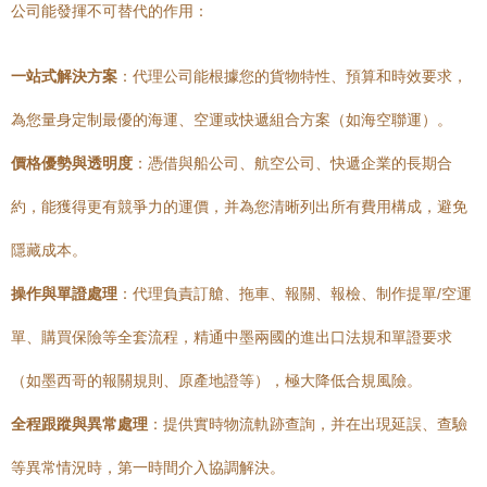
公司能發揮不可替代的作用：
一站式解決方案
：代理公司能根據您的貨物特性、預算和時效要求，
為您量身定制最優的海運、空運或快遞組合方案（如海空聯運）。
價格優勢與透明度
：憑借與船公司、航空公司、快遞企業的長期合
約，能獲得更有競爭力的運價，并為您清晰列出所有費用構成，避免
隱藏成本。
操作與單證處理
：代理負責訂艙、拖車、報關、報檢、制作提單/空運
單、購買保險等全套流程，精通中墨兩國的進出口法規和單證要求
（如墨西哥的報關規則、原產地證等），極大降低合規風險。
全程跟蹤與異常處理
：提供實時物流軌跡查詢，并在出現延誤、查驗
等異常情況時，第一時間介入協調解決。