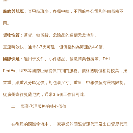
航線與航班
：直飛航班少，多需中轉，不同航空公司和路由價格不
同。
貨物性質
：普貨、敏感貨、危險品的運價天差地別。
空運時效快，通常3-7天可達，但價格約為海運的4-6倍。
國際快遞
：適用于文件、小件樣品、緊急商業包裹等。DHL、
FedEx、UPS等國際巨頭提供門到門服務。價格透明但相對較高，按
首重、續重及分區定價，對包裹尺寸、重量、申報價值有嚴格限制。
從廣州寄往曼薩尼約，通常3-5個工作日可達。
二、 專業代理服務的核心價值
在復雜的國際物流中，一家專業的國際貨運代理及出口貿易代理